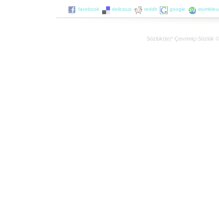
facebook
delicious
reddit
google
stumble
Sözlük(te)* Çevrimiçi Sözlük 