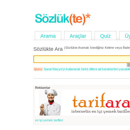
Arama
Araçlar
Quiz
Ü
(Sözlükte Aramak İstediğiniz Kelime veya İfadey
Sözlükte Ara
İpucu
Sanal Klavye'yi kullanarak farklı dillere ait karakterleri yazabili
Reklamlar
en iyi yemek tarifleri