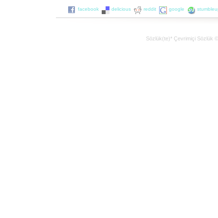
facebook
delicious
reddit
google
stumble
Sözlük(te)* Çevrimiçi Sözlük 