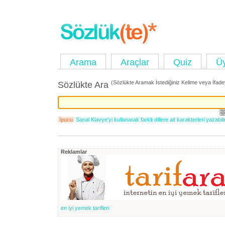
Arama
Araçlar
Quiz
Ü
(Sözlükte Aramak İstediğiniz Kelime veya İfadey
Sözlükte Ara
İpucu
Sanal Klavye'yi kullanarak farklı dillere ait karakterleri yazabili
Reklamlar
en iyi yemek tarifleri