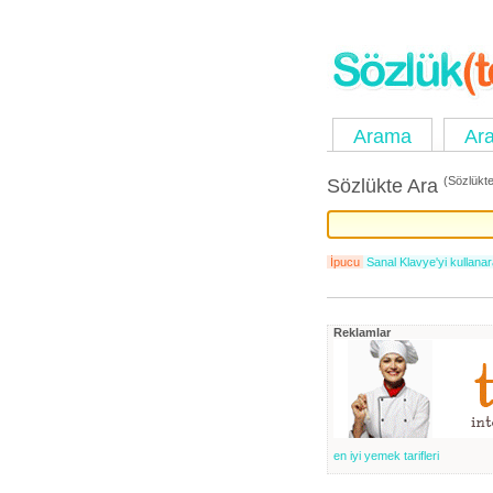
Arama
Ara
(Sözlükte
Sözlükte Ara
İpucu
Sanal Klavye'yi kullanarak
Reklamlar
en iyi yemek tarifleri