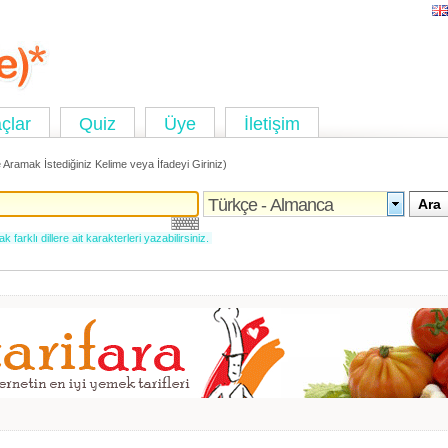
çlar
Quiz
Üye
İletişim
 Aramak İstediğiniz Kelime veya İfadeyi Giriniz)
 farklı dillere ait karakterleri yazabilirsiniz.