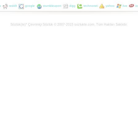
s
reddit
google
stumbleupon
digg
technorati
yahoo
live
a
Sözlük(te)* Çevrimiçi Sözlük © 2007-2015 sozlukte.com. Tüm Hakları Saklıdır.